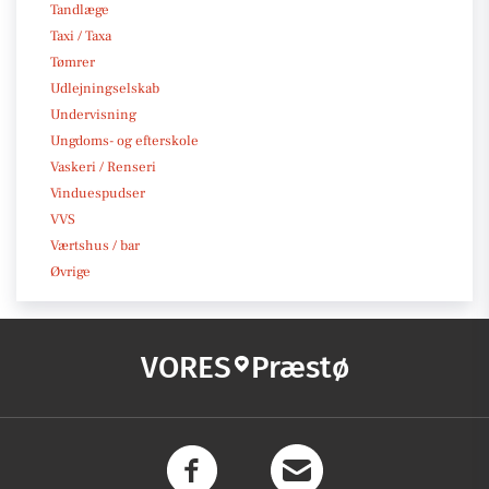
Tandlæge
Taxi / Taxa
Tømrer
Udlejningselskab
Undervisning
Ungdoms- og efterskole
Vaskeri / Renseri
Vinduespudser
VVS
Værtshus / bar
Øvrige
VORES
Præstø