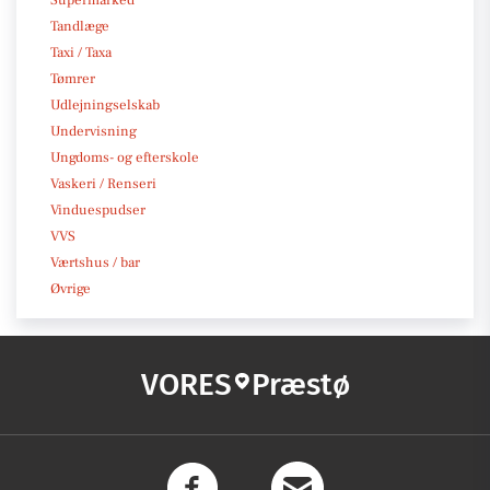
Supermarked
Tandlæge
Taxi / Taxa
Tømrer
Udlejningselskab
Undervisning
Ungdoms- og efterskole
Vaskeri / Renseri
Vinduespudser
VVS
Værtshus / bar
Øvrige
VORES
Præstø