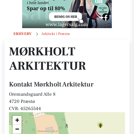
Mørkholt Arkitektur
ERHVERV
Arkitekt i Præstø
MØRKHOLT
ARKITEKTUR
Kontakt Mørkholt Arkitektur
Oremandsgaard Alle 8
4720 Præstø
CVR: 45265544
+
−