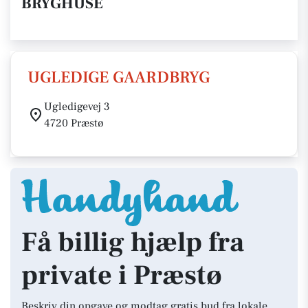
BRYGHUSE
UGLEDIGE GAARDBRYG
Ugledigevej 3
4720 Præstø
Få billig hjælp fra
private i Præstø
Beskriv din opgave og modtag gratis bud fra lokale