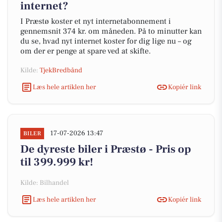
internet?
I Præstø koster et nyt internetabonnement i
gennemsnit 374 kr. om måneden. På to minutter kan
du se, hvad nyt internet koster for dig lige nu – og
om der er penge at spare ved at skifte.
Kilde:
TjekBredbånd
Læs hele artiklen her
Kopiér link
17-07-2026 13:47
BILER
De dyreste biler i Præstø - Pris op
til 399.999 kr!
Kilde: Bilhandel
Læs hele artiklen her
Kopiér link