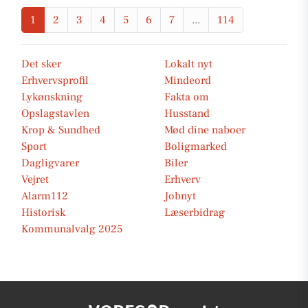
1
2
3
4
5
6
7
...
114
Det sker
Lokalt nyt
Erhvervsprofil
Mindeord
Lykønskning
Fakta om
Opslagstavlen
Husstand
Krop & Sundhed
Mød dine naboer
Sport
Boligmarked
Dagligvarer
Biler
Vejret
Erhverv
Alarm112
Jobnyt
Historisk
Læserbidrag
Kommunalvalg 2025