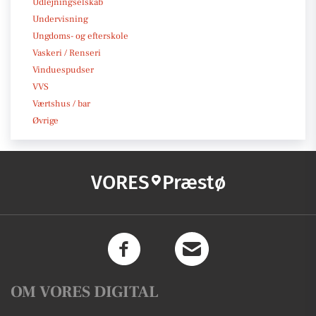
Udlejningselskab
Undervisning
Ungdoms- og efterskole
Vaskeri / Renseri
Vinduespudser
VVS
Værtshus / bar
Øvrige
VORES
Præstø
OM VORES DIGITAL