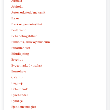
Advokat
Arkitekt
Autoværksted / mekanik
Bager
Bank og pengeinstitut
Bedemand
Behandlingstilbud
Bibliotek, arkiv og museum
Bilforhandler
Biludlejning
Bryghus
Byggemarked / trælast
Børnehave
Catering
Dagpleje
Detailhandel
Dyrehandel
Dyrlæge
Ejendomsmægler