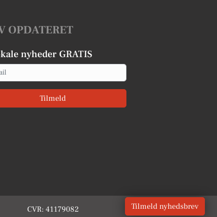
V OPDATERET
okale nyheder GRATIS
Tilmeld
Tilmeld nyhedsbrev
CVR: 41179082