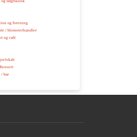
 og døgnkiosk
tion og forening
ole / blomsterhandler
t og café
e
gselskab
 Renseri
 / bar