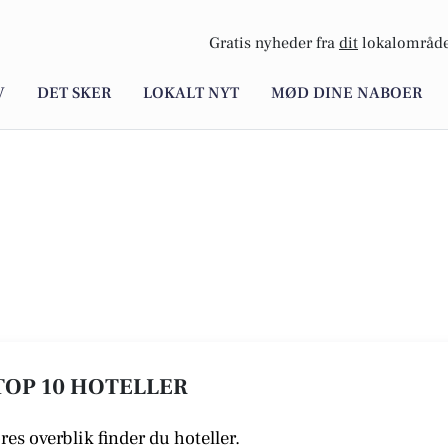
Gratis nyheder fra
dit
lokalområde
V
DET SKER
LOKALT NYT
MØD DINE NABOER
 TOP 10 HOTELLER
ores overblik finder du hoteller.