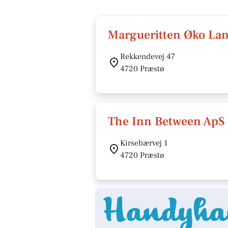
Margueritten Øko La
Rekkendevej 47
4720 Præstø
The Inn Between ApS
Kirsebærvej 1
4720 Præstø