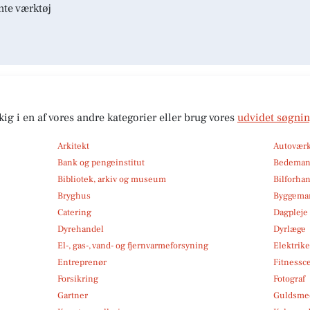
nte værktøj
kig i en af vores andre kategorier eller brug vores
udvidet søgni
Arkitekt
Autoværk
Bank og pengeinstitut
Bedema
Bibliotek, arkiv og museum
Bilforha
Bryghus
Byggemar
Catering
Dagpleje
Dyrehandel
Dyrlæge
El-, gas-, vand- og fjernvarmeforsyning
Elektrike
Entreprenør
Fitnessc
Forsikring
Fotograf
Gartner
Guldsmed