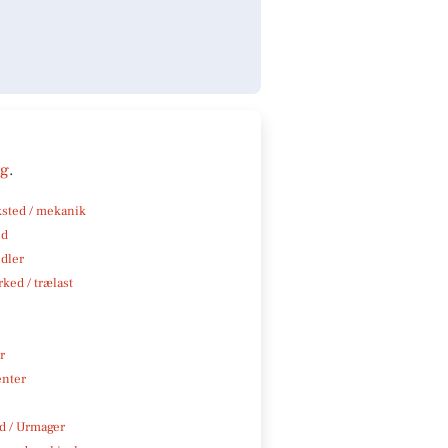
ng
.
sted / mekanik
nd
ndler
ked / trælast
r
enter
 / Urmager