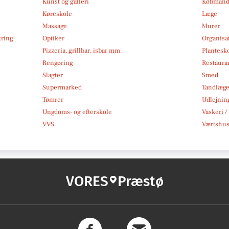
Kunst og galleri
Købmand
Køreskole
Læge
Massage
Murer
kring
Optiker
Organisa
Pizzeria, grillbar, isbar mm.
Plantesk
Rengøring
Restauran
Slagter
Smed
Supermarked
Tandlæg
Tømrer
Udlejnin
Ungdoms- og efterskole
Vaskeri /
VVS
Værtshus
VORES
Præstø