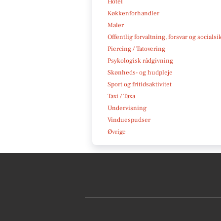
Hotel
Køkkenforhandler
Maler
Offentlig forvaltning, forsvar og socialsi
Piercing / Tatovering
Psykologisk rådgivning
Skønheds- og hudpleje
Sport og fritidsaktivitet
Taxi / Taxa
Undervisning
Vinduespudser
Øvrige