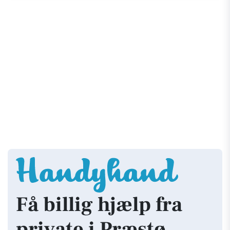
Få billig hjælp fra
private i Præstø