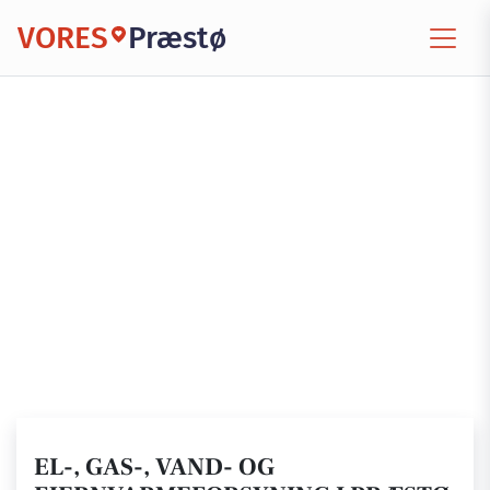
VORES
Præstø
EL-, GAS-, VAND- OG