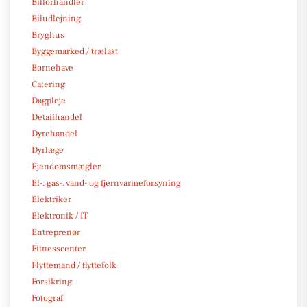
Bilforhandler
Biludlejning
Bryghus
Byggemarked / trælast
Børnehave
Catering
Dagpleje
Detailhandel
Dyrehandel
Dyrlæge
Ejendomsmægler
El-, gas-, vand- og fjernvarmeforsyning
Elektriker
Elektronik / IT
Entreprenør
Fitnesscenter
Flyttemand / flyttefolk
Forsikring
Fotograf