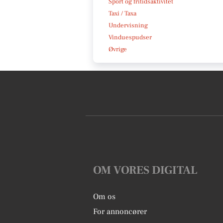
Sport og fritidsaktivitet
Taxi / Taxa
Undervisning
Vinduespudser
Øvrige
OM VORES DIGITAL
Om os
For annoncører