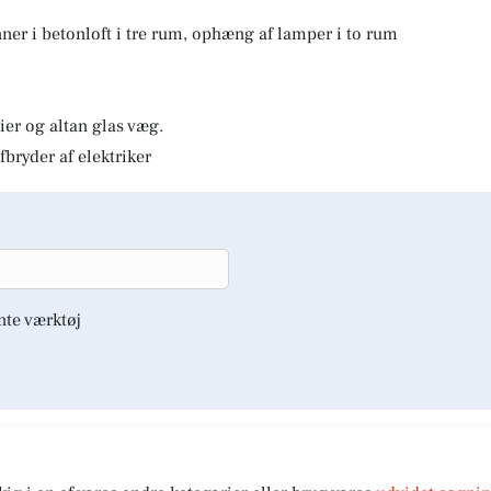
er i betonloft i tre rum, ophæng af lamper i to rum
er og altan glas væg.
fbryder af elektriker
nte værktøj