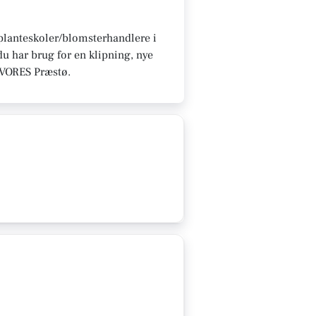
u planteskoler/blomsterhandlere i
u har brug for en klipning, nye
på VORES Præstø.