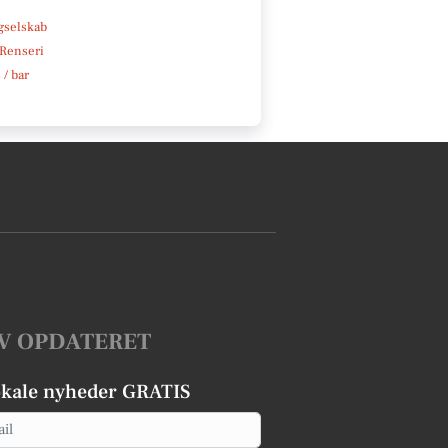
e
gselskab
 Renseri
 / bar
V OPDATERET
okale nyheder GRATIS