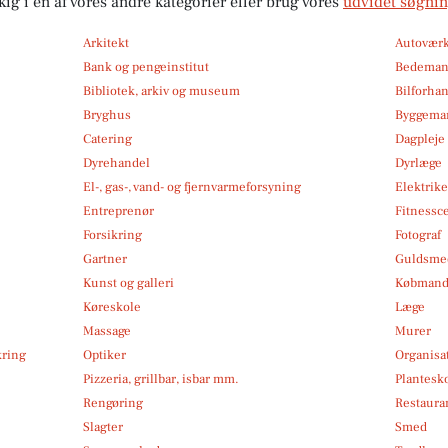
kig i en af vores andre kategorier eller brug vores
udvidet søgni
Arkitekt
Autoværk
Bank og pengeinstitut
Bedema
Bibliotek, arkiv og museum
Bilforha
Bryghus
Byggemar
Catering
Dagpleje
Dyrehandel
Dyrlæge
El-, gas-, vand- og fjernvarmeforsyning
Elektrike
Entreprenør
Fitnessc
Forsikring
Fotograf
Gartner
Guldsmed
Kunst og galleri
Købmand
Køreskole
Læge
Massage
Murer
kring
Optiker
Organisa
Pizzeria, grillbar, isbar mm.
Plantesk
Rengøring
Restauran
Slagter
Smed