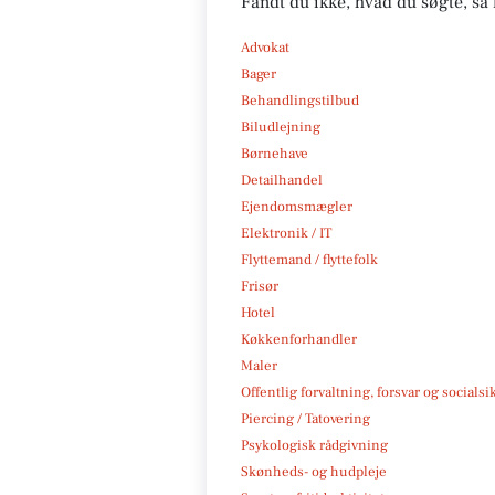
Fandt du ikke, hvad du søgte, så 
Advokat
Bager
Behandlingstilbud
Biludlejning
Børnehave
Detailhandel
Ejendomsmægler
Elektronik / IT
Flyttemand / flyttefolk
Frisør
Hotel
Køkkenforhandler
Maler
Offentlig forvaltning, forsvar og socialsi
Piercing / Tatovering
Psykologisk rådgivning
Skønheds- og hudpleje