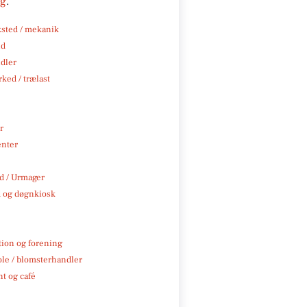
ng
.
sted / mekanik
nd
ndler
ked / trælast
r
enter
 / Urmager
 og døgnkiosk
tion og forening
ole / blomsterhandler
t og café