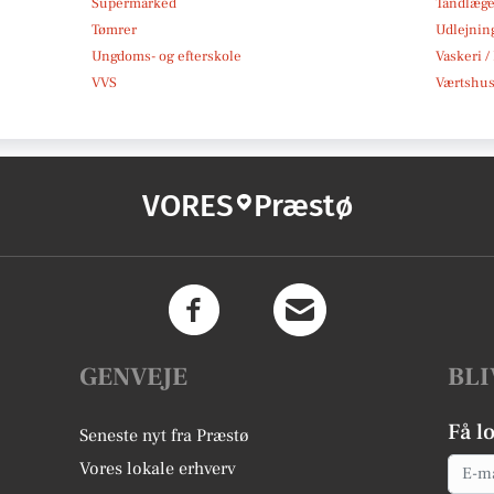
Supermarked
Tandlæg
Tømrer
Udlejnin
Ungdoms- og efterskole
Vaskeri /
VVS
Værtshus
VORES
Præstø
GENVEJE
BLI
Få l
Seneste nyt fra Præstø
Email
Vores lokale erhverv