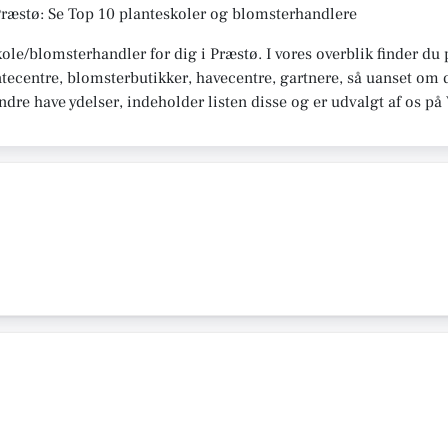
Præstø: Se Top 10 planteskoler og blomsterhandlere
kole/blomsterhandler for dig i Præstø. I vores overblik finder d
tecentre, blomsterbutikker, havecentre, gartnere, så uanset om d
 andre have ydelser, indeholder listen disse og er udvalgt af os 