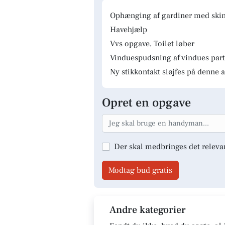
Ophænging af gardiner med skinn
Havehjælp
Vvs opgave, Toilet løber
Vinduespudsning af vindues parti
Ny stikkontakt sløjfes på denne a
Opret en opgave
Der skal medbringes det releva
Modtag bud gratis
Andre kategorier