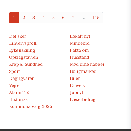
1
2
3
4
5
6
7
...
115
Det sker
Lokalt nyt
Erhvervsprofil
Mindeord
Lykønskning
Fakta om
Opslagstavlen
Husstand
Krop & Sundhed
Mød dine naboer
Sport
Boligmarked
Dagligvarer
Biler
Vejret
Erhverv
Alarm112
Jobnyt
Historisk
Læserbidrag
Kommunalvalg 2025