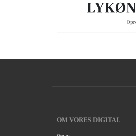
LYKØN
Opre
OM VORES DIGITAL