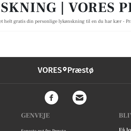
SKNING | VORES 
t helt gratis din personlige lykønskning til en du har kær - P
VORES
Præstø
GENVEJE
BLI
Få l