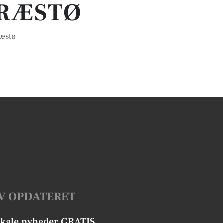
PRÆSTØ
ræstø
V OPDATERET
okale nyheder GRATIS