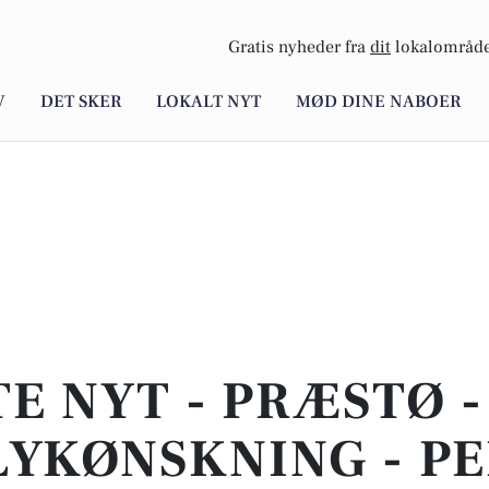
Gratis nyheder fra
dit
lokalområde
V
DET SKER
LOKALT NYT
MØD DINE NABOER
E NYT - PRÆSTØ 
LYKØNSKNING - P