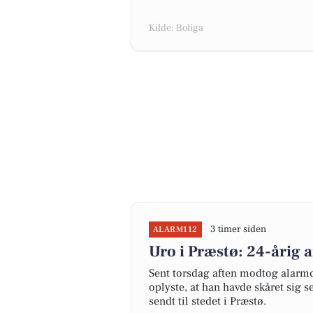
Kilde: Boliga
3 timer siden
ALARM112
Uro i Præstø: 24-årig 
Sent torsdag aften modtog alarmc
oplyste, at han havde skåret sig s
sendt til stedet i Præstø.