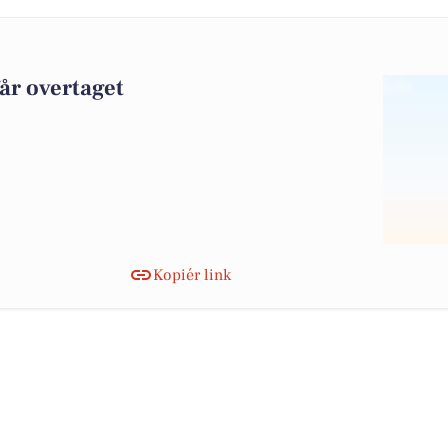
får overtaget
Kopiér link