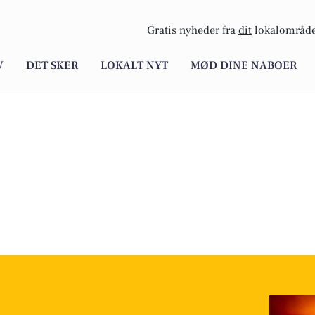
Gratis nyheder fra
dit
lokalområde
V
DET SKER
LOKALT NYT
MØD DINE NABOER