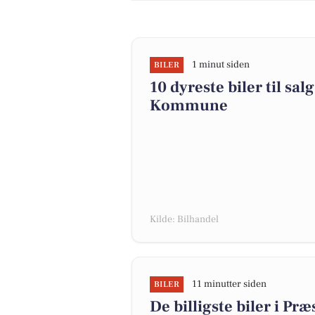
1 minut siden
BILER
10 dyreste biler til sa
Kommune
Kilde: Bilhandel
11 minutter siden
BILER
De billigste biler i Præ