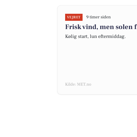
9 timer siden
VEJRET
Frisk vind, men solen 
Kølig start, lun eftermiddag.
Kilde: MET.no