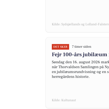
Kilde: Sydsjællands og Lolland-Falsters 
7 timer siden
DET SKER
Fejr 100-års jubilæum
Søndag den 16. august 2026 marke
når Thorvaldsen Samlingen på Nys
en jubilæumsrundvisning og en sa
herregårdens historie.
Kilde: Kultunaut