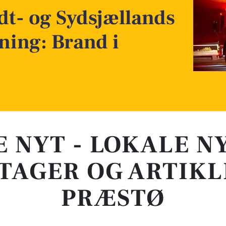
t- og Sydsjællands
ning: Brand i
E NYT - LOKALE N
TAGER OG ARTIKL
PRÆSTØ