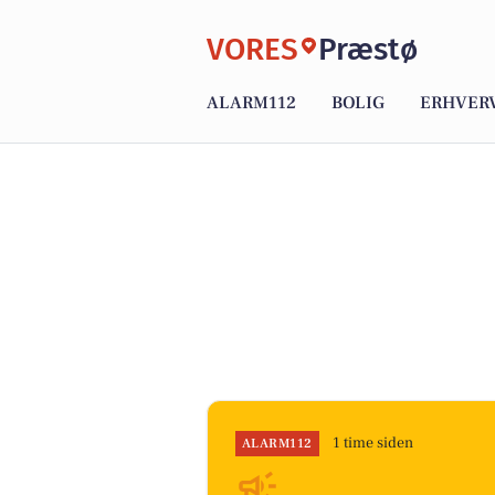
VORES
Præstø
ALARM112
BOLIG
ERHVER
1 time siden
ALARM112