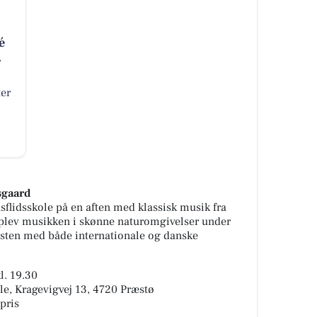
é
.
ter
gaard
lidsskole på en aften med klassisk musik fra
plev musikken i skønne naturomgivelser under
ten med både internationale og danske
l. 19.30
e, Kragevigvej 13, 4720 Præstø
pris