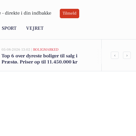
 -
direkte i din indbakke
Tilmeld
SPORT
VEJRET
05-08-2026 13:02 |
BOLIGMARKED
05-08-2026 09:0
‹
›
Top 6 over dyreste boliger til salg i
Uforglemmeli
Præstø. Priser op til 11.450.000 kr
Præstø: Mus