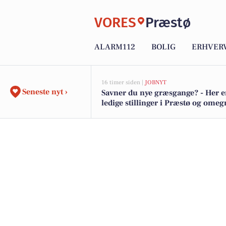
VORES
Præstø
ALARM112
BOLIG
ERHVER
16 timer siden |
JOBNYT
Seneste nyt ›
Savner du nye græsgange? - Her e
ledige stillinger i Præstø og omeg