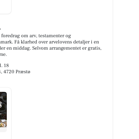
r
t foredrag om arv, testamenter og
ark. Få klarhed over arvelovens detaljer i en
er en middag. Selvom arrangementet er gratis,
rne.
l. 18
4, 4720 Præstø
AG
8
.