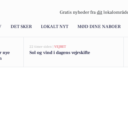
Gratis nyheder fra
dit
lokalområde
V
DET SKER
LOKALT NYT
MØD DINE NABOER
22 timer siden |
VEJRET
r nye
Sol og vind i dagens vejrskifte
n