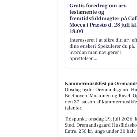
Gratis foredrag om arv,
testamente og
fremtidsfuldmagter på Caf
Mocca i Præstø d. 28 juli kl
18:00
Interesseret i at sikre din arv ef
dine ønsker? Spekulerer du på,
hvordan man navigerer i
oprettelsen...
Kammermusikfest på Oremands
Onsdag byder Oremandsgaard Husf
Beethoven, Mustonen og Ravel. O
den 37. sæson af Kammermusikfes
talenter.
Tidspunkt: onsdag 29. juli 2026, k
Sted: Oremandsgaard Husflidsskol
Entré: 250 kr, unge under 30 halv 