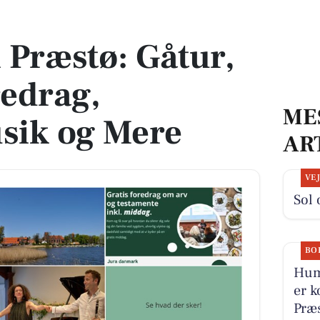
 Foredrag, Kammermusik og Mere
i Præstø: Gåtur,
redrag,
ME
ik og Mere
AR
VE
Sol 
BO
Huml
er k
Præs