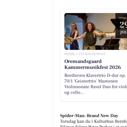
ONSD
2
JUL
MUSIK // VIA KULTUNAUT
Oremandsgaard
Kammermusikfest 2026
Beethoven Klavertrio D-dur op.
70/1 'Geistertrio' Mustonen
Violinsonate Ravel Duo for viol
og cello...
Spider-Man: Brand New Day
Torsdag kan du i Kulturhus Bernh