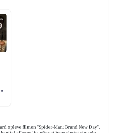
AG
9
.
in
ard opleve filmen "Spider-Man: Brand New Day".