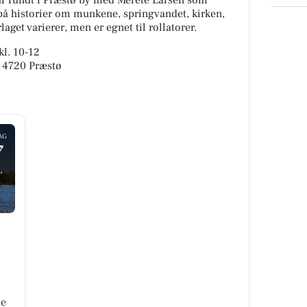
tur rundt i Præstø by med Merete Larsen som
på historier om munkene, springvandet, kirken,
get varierer, men er egnet til rollatorer.
kl. 10-12
, 4720 Præstø
AG
7
.
de