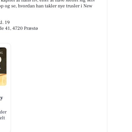
kapitel af hans liv, efter at have slettet sig selv
 og se, hvordan han takler nye trusler i New
l. 19
de 41, 4720 Præstø
AG
0
.
ay
der
elt