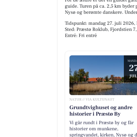
For de ældre er der en guidet gå
guide. Turen på ca. 2,5 km byder 
Nysø og berømte danskere. Underla
Tidspunkt: mandag 27. juli 2026, 
Sted: Præstø Roklub, Fjordstien 7
Entré: Fri entré
MAND
2
JUL
NATUR // VIA KULTUNAUT
Grundtvighuset og andre
historier i Præstø By
Vi går rundt i Præstø by og får
historier om munkene,
springvandet, kirken, Nysø og 