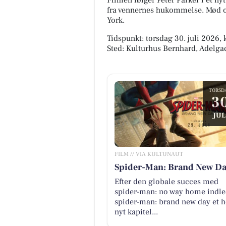
Filmen følger Peter Parker i et nyt 
fra vennernes hukommelse. Mød op
York.
Tidspunkt: torsdag 30. juli 2026, k
Sted: Kulturhus Bernhard, Adelga
TORSD
3
JUL
FILM // VIA KULTUNAUT
Spider-Man: Brand New D
Efter den globale succes med
spider-man: no way home indle
spider-man: brand new day et h
nyt kapitel...