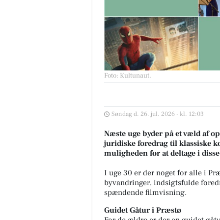
Foto: Kultunaut
.
Søndag d. 26. jul. 2026 - kl. 12:03
Næste uge byder på et væld af opl
juridiske foredrag til klassiske 
muligheden for at deltage i dis
I uge 30 er der noget for alle i P
byvandringer, indsigtsfulde fore
spændende filmvisning.
Guidet Gåtur i Præstø