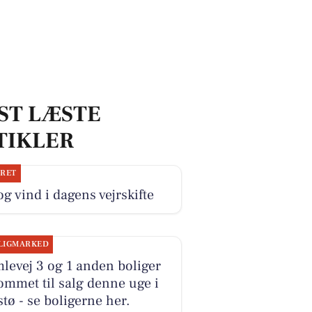
ST LÆSTE
TIKLER
JRET
og vind i dagens vejrskifte
LIGMARKED
evej 3 og 1 anden boliger
ommet til salg denne uge i
tø - se boligerne her.