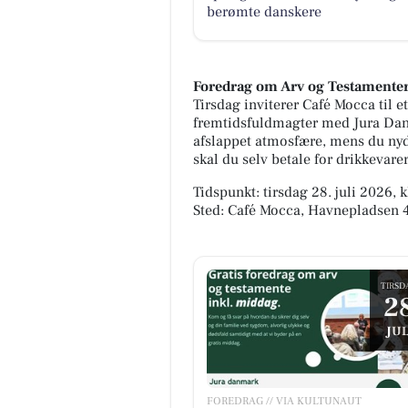
berømte danskere
Foredrag om Arv og Testamente
Tirsdag inviterer Café Mocca til e
fremtidsfuldmagter med Jura Danm
afslappet atmosfære, mens du nyd
skal du selv betale for drikkevare
Tidspunkt: tirsdag 28. juli 2026, k
Sted: Café Mocca, Havnepladsen 
TIRSD
2
JUL
FOREDRAG // VIA KULTUNAUT