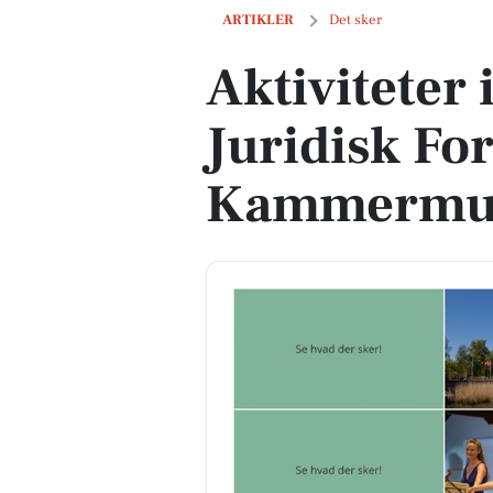
Aktiviteter i Præstø: Gåtur, Juridisk
ARTIKLER
Det sker
Aktiviteter 
Juridisk Fo
Kammermus