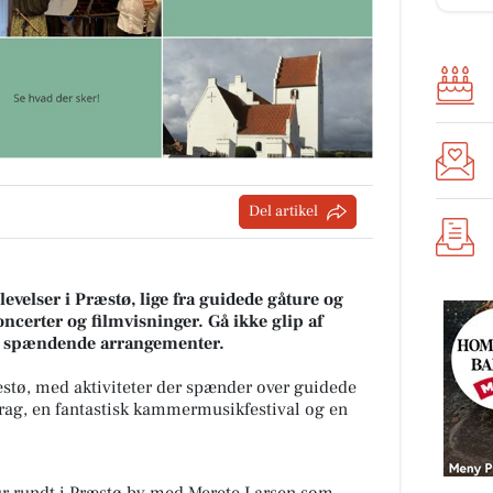
Del artikel
evelser i Præstø, lige fra guidede gåture og
koncerter og filmvisninger. Gå ikke glip af
se spændende arrangementer.
ræstø, med aktiviteter der spænder over guidede
drag, en fantastisk kammermusikfestival og en