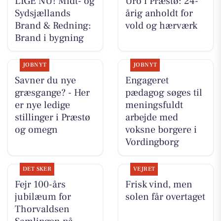
LIGE NU! Midt- og
Uro i Præstø: 24-
Sydsjællands
årig anholdt for
Brand & Redning:
vold og hærværk
Brand i bygning
JOBNYT
JOBNYT
Savner du nye
Engageret
græsgange? - Her
pædagog søges til
er nye ledige
meningsfuldt
stillinger i Præstø
arbejde med
og omegn
voksne borgere i
Vordingborg
DET SKER
VEJRET
Fejr 100-års
Frisk vind, men
jubilæum for
solen får overtaget
Thorvaldsen