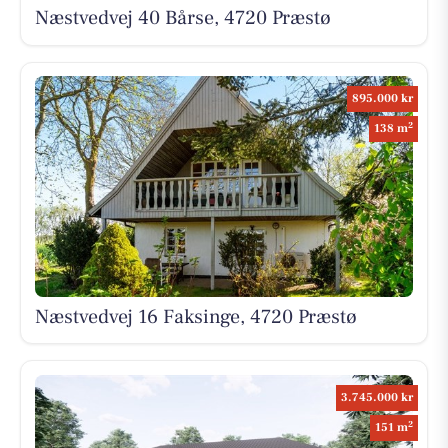
Næstvedvej 40 Bårse, 4720 Præstø
895.000 kr
2
138 m
Næstvedvej 16 Faksinge, 4720 Præstø
3.745.000 kr
2
151 m