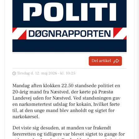
Del artikel
Tirsdag d. 12. maj 2026 - kl. 10:25
Mandag aften klokken 22.50 standsede politiet en
20-årig mand fra Næstved, der kørte på Præstø
Landevej uden for Næstved. Ved standsningen gav
en narkometertest udslag for kokain, hvilket førte
til, at den unge mand blev anholdt og sigtet for
narkokørsel.
Det viste sig desuden, at manden var frakendt
førerretten og tidligere var blevet sigtet to gange for