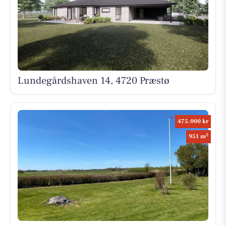
Lundegårdshaven 14, 4720 Præstø
475.000 kr
2
951 m