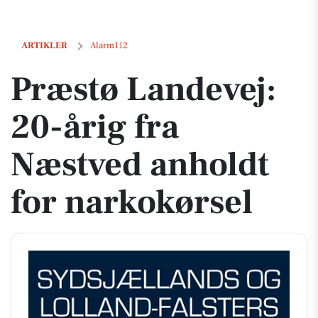
Præstø Landevej: 20-årig fra Næstved anholdt for narkokørsel
ARTIKLER
Alarm112
Præstø Landevej:
20-årig fra
Næstved anholdt
for narkokørsel