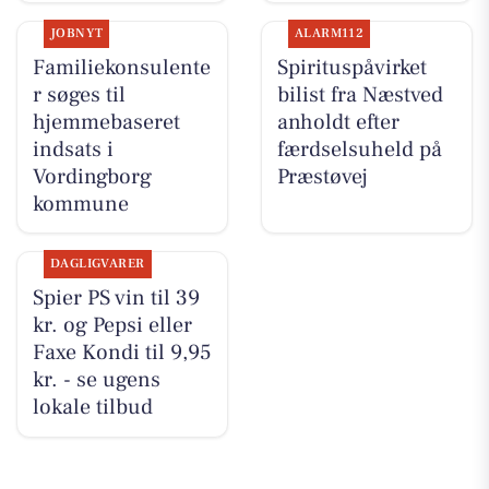
JOBNYT
ALARM112
Familiekonsulente
Spirituspåvirket
r søges til
bilist fra Næstved
hjemmebaseret
anholdt efter
indsats i
færdselsuheld på
Vordingborg
Præstøvej
kommune
DAGLIGVARER
Spier PS vin til 39
kr. og Pepsi eller
Faxe Kondi til 9,95
kr. - se ugens
lokale tilbud