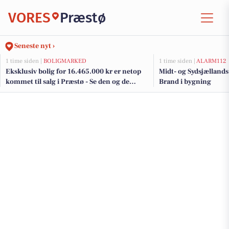
VORES
Præstø
Seneste nyt ›
1 time siden |
BOLIGMARKED
1 time siden |
ALARM112
Eksklusiv bolig for 16.465.000 kr er netop
Midt- og Sydsjælland
kommet til salg i Præstø - Se den og de
Brand i bygning
dyreste boliger her