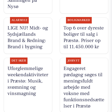
Samlingen på
Nysø
ALARM112
BOLIGMARKED
LIGE NU! Midt- og
Top 6 over dyreste
Sydsjællands
boliger til salg i
Brand & Redning:
Præstø. Priser op
Brand i bygning
til 11.450.000 kr
DET SKER
JOBNYT
Uforglemmelige
Engageret
weekendaktiviteter
pædagog søges til
i Præstø: Musik,
meningsfuldt
svømning og
arbejde med
vinsmagning
voksne med
funktionsnedsætte
lser i Præstø