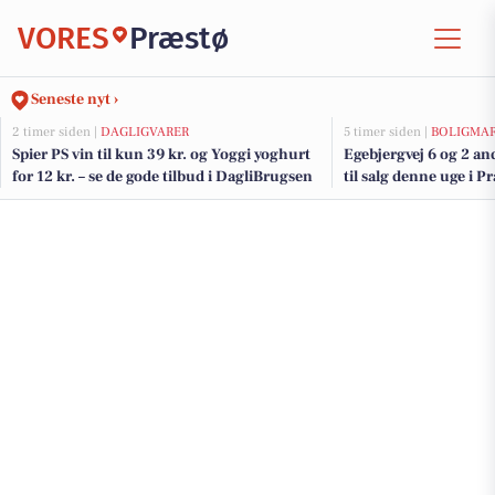
VORES
Præstø
Seneste nyt ›
2 timer siden |
DAGLIGVARER
5 timer siden |
BOLIGMA
Spier PS vin til kun 39 kr. og Yoggi yoghurt
Egebjergvej 6 og 2 an
for 12 kr. – se de gode tilbud i DagliBrugsen
til salg denne uge i P
her.