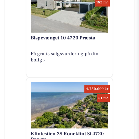
2
182 m
Bispevænget 10 4720 Præstø
Få gratis salgsvurdering på din
bolig ›
4.750.000 kr
2
81 m
Klintestien 28 Roneklint St 4720