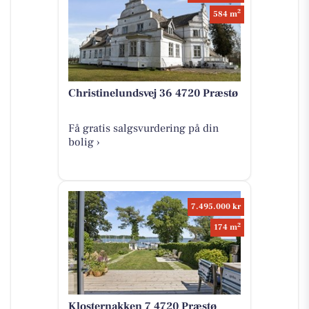
2
584 m
Christinelundsvej 36 4720 Præstø
Få gratis salgsvurdering på din
bolig ›
7.495.000 kr
2
174 m
Klosternakken 7 4720 Præstø