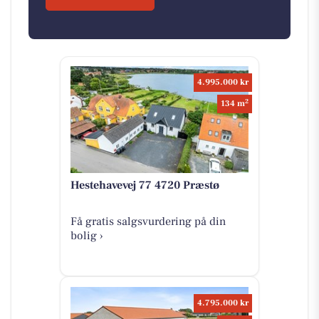
4.995.000 kr
2
134 m
Hestehavevej 77 4720 Præstø
Få gratis salgsvurdering på din
bolig ›
4.795.000 kr