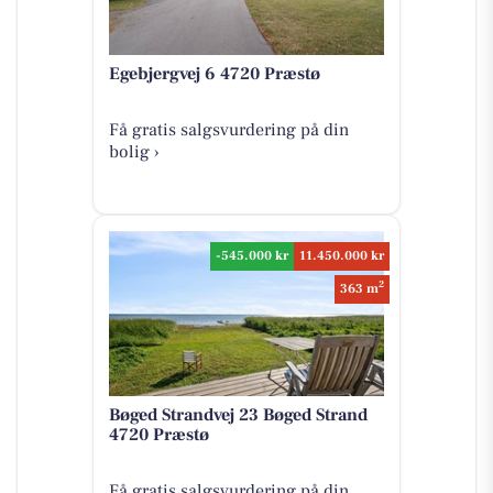
Egebjergvej 6 4720 Præstø
Få gratis salgsvurdering på din
bolig ›
-545.000 kr
11.450.000 kr
2
363 m
Bøged Strandvej 23 Bøged Strand
4720 Præstø
Få gratis salgsvurdering på din