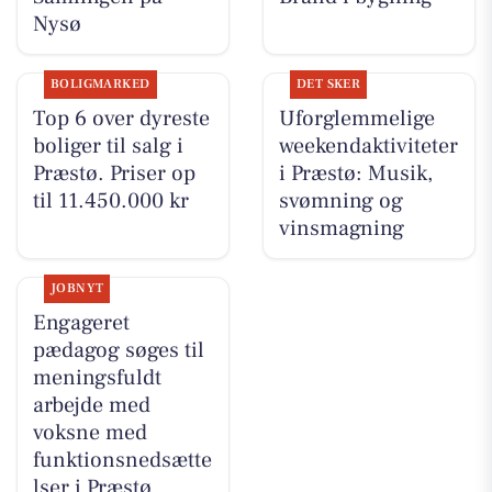
Nysø
BOLIGMARKED
DET SKER
Top 6 over dyreste
Uforglemmelige
boliger til salg i
weekendaktiviteter
Præstø. Priser op
i Præstø: Musik,
til 11.450.000 kr
svømning og
vinsmagning
JOBNYT
Engageret
pædagog søges til
meningsfuldt
arbejde med
voksne med
funktionsnedsætte
lser i Præstø