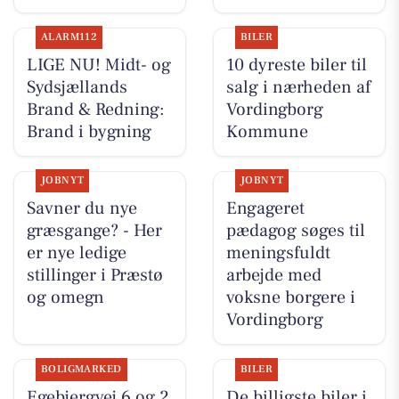
ALARM112
BILER
LIGE NU! Midt- og
10 dyreste biler til
Sydsjællands
salg i nærheden af
Brand & Redning:
Vordingborg
Brand i bygning
Kommune
JOBNYT
JOBNYT
Savner du nye
Engageret
græsgange? - Her
pædagog søges til
er nye ledige
meningsfuldt
stillinger i Præstø
arbejde med
og omegn
voksne borgere i
Vordingborg
BOLIGMARKED
BILER
Egebjergvej 6 og 2
De billigste biler i