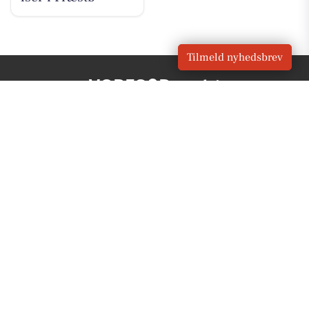
Tilmeld nyhedsbrev
VORES
Præstø
OM VORES DIGITAL
Om os
For annoncører
Vilkår og Privatlivspolitik
Kontakt VORES Digital