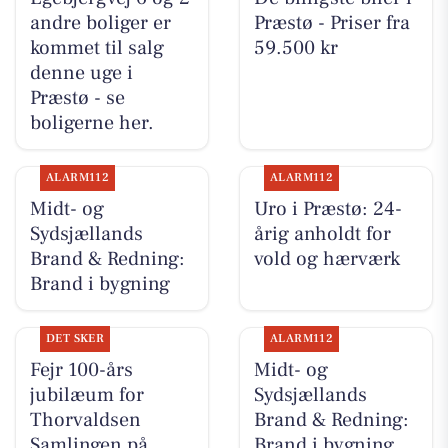
andre boliger er
Præstø - Priser fra
kommet til salg
59.500 kr
denne uge i
Præstø - se
boligerne her.
ALARM112
ALARM112
Midt- og
Uro i Præstø: 24-
Sydsjællands
årig anholdt for
Brand & Redning:
vold og hærværk
Brand i bygning
DET SKER
ALARM112
Fejr 100-års
Midt- og
jubilæum for
Sydsjællands
Thorvaldsen
Brand & Redning:
Samlingen på
Brand i bygning