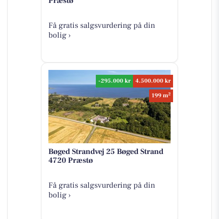
Præstø
Få gratis salgsvurdering på din
bolig ›
-295.000 kr
4.500.000 kr
2
199 m
Bøged Strandvej 25 Bøged Strand
4720 Præstø
Få gratis salgsvurdering på din
bolig ›