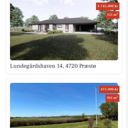
3.745.000 kr
2
151 m
Lundegårdshaven 14, 4720 Præstø
475.000 kr
2
951 m