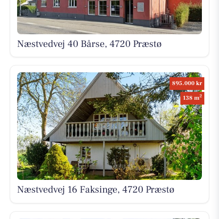
Næstvedvej 40 Bårse, 4720 Præstø
895.000 kr
2
138 m
Næstvedvej 16 Faksinge, 4720 Præstø