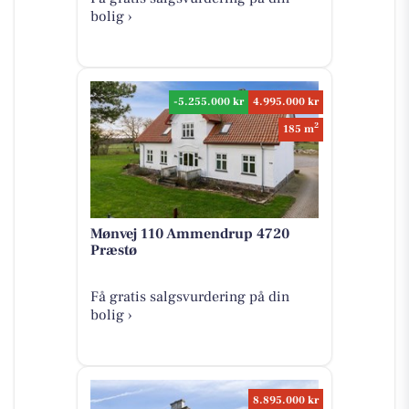
bolig ›
-5.255.000 kr
4.995.000 kr
2
185 m
Mønvej 110 Ammendrup 4720
Præstø
Få gratis salgsvurdering på din
bolig ›
8.895.000 kr