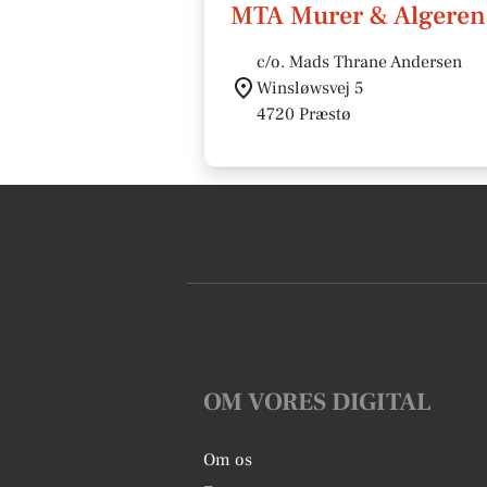
MTA Murer & Algeren
c/o. Mads Thrane Andersen
Winsløwsvej 5
4720 Præstø
OM VORES DIGITAL
Om os