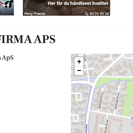
IRMA APS
a ApS
+
−