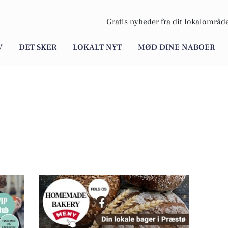
Gratis nyheder fra
dit
lokalområde
V
DET SKER
LOKALT NYT
MØD DINE NABOER