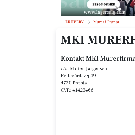
MKI Murerfirma ApS
ERHVERV
Murer i Præstø
MKI MURERF
Kontakt MKI Murerfirm
c/o. Morten Jørgensen
Rødegårdsvej 49
4720 Præstø
CVR: 41425466