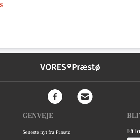
s
VORES
Præstø
GENVEJE
BLI
Få l
Seneste nyt fra Præstø