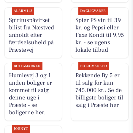
ALARM112
DAGLIGVARER
Spirituspåvirket
Spier PS vin til 39
bilist fra Næstved
kr. og Pepsi eller
anholdt efter
Faxe Kondi til 9,95
færdselsuheld på
kr. - se ugens
Præstøvej
lokale tilbud
BOLIGMARKED
BOLIGMARKED
Humlevej 3 og 1
Rekkende By 5 er
anden boliger er
til salg for kun
kommet til salg
745.000 kr.: Se de
denne uge i
billigste boliger til
Præstø - se
salg i Præstø her
boligerne her.
JOBNYT