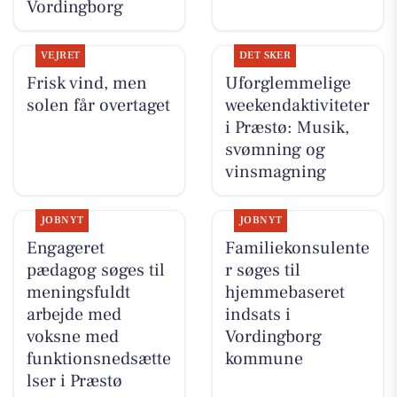
Vordingborg
VEJRET
DET SKER
Frisk vind, men
Uforglemmelige
solen får overtaget
weekendaktiviteter
i Præstø: Musik,
svømning og
vinsmagning
JOBNYT
JOBNYT
Engageret
Familiekonsulente
pædagog søges til
r søges til
meningsfuldt
hjemmebaseret
arbejde med
indsats i
voksne med
Vordingborg
funktionsnedsætte
kommune
lser i Præstø