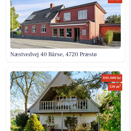
Næstvedvej 40 Bårse, 4720 Præstø
895.000 kr
2
138 m