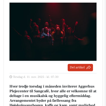
Del artikel
Tirsdag d. 11. nov. 2025 - kl. 07:30
Hver tredje torsdag i måneden inviterer Aggerhus
Plejecenter til Sangcafé, hvor alle er velkomne til at
deltage i en musikalsk og hyggelig eftermiddag.
Arrangementet byder på fællessang fra
Højskolesangbogen, kaffe og kage, samt mulighed