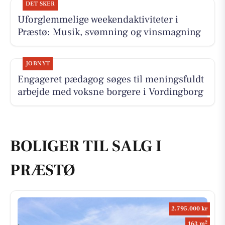
DET SKER
Uforglemmelige weekendaktiviteter i
Præstø: Musik, svømning og vinsmagning
JOBNYT
Engageret pædagog søges til meningsfuldt
arbejde med voksne borgere i Vordingborg
BOLIGER TIL SALG I
PRÆSTØ
2.795.000 kr
2
163 m