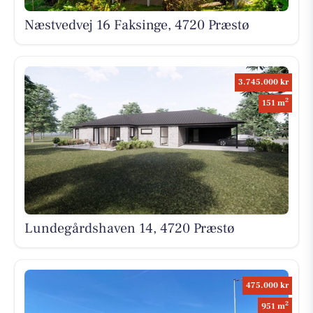
Næstvedvej 16 Faksinge, 4720 Præstø
3.745.000 kr
2
151 m
Lundegårdshaven 14, 4720 Præstø
475.000 kr
2
951 m