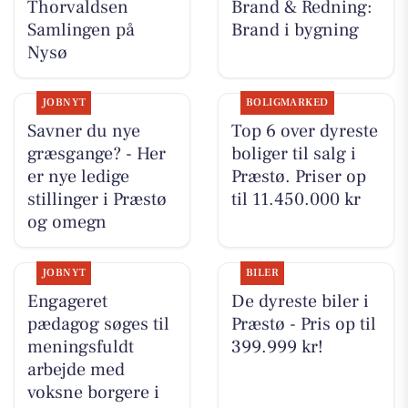
Thorvaldsen
Brand & Redning:
Samlingen på
Brand i bygning
Nysø
JOBNYT
BOLIGMARKED
Savner du nye
Top 6 over dyreste
græsgange? - Her
boliger til salg i
er nye ledige
Præstø. Priser op
stillinger i Præstø
til 11.450.000 kr
og omegn
JOBNYT
BILER
Engageret
De dyreste biler i
pædagog søges til
Præstø - Pris op til
meningsfuldt
399.999 kr!
arbejde med
voksne borgere i