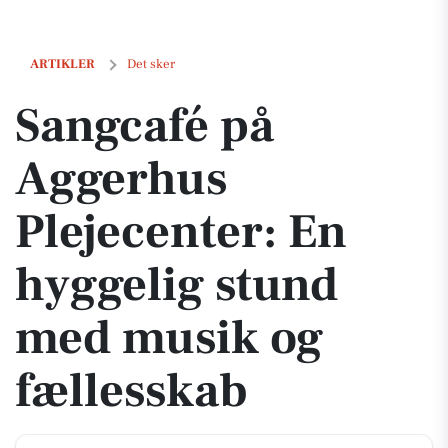
Sangcafé på Aggerhus Plejecenter: En hyggelig stund med musik og 
ARTIKLER
Det sker
Sangcafé på
Aggerhus
Plejecenter: En
hyggelig stund
med musik og
fællesskab