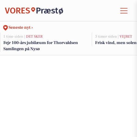
VORES
Præstø
Seneste nyt ›
1 time siden |
DET SKER
3 timer siden |
VEJRET
Fejr 100-års jubilæum for Thorvaldsen
Frisk vind, men solen
Samlingen på Nysø