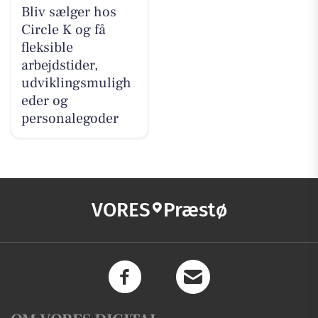
Bliv sælger hos
Circle K og få
fleksible
arbejdstider,
udviklingsmuligh
eder og
personalegoder
VORES
Præstø